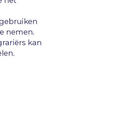
e het
 gebruiken
te nemen.
grariërs kan
elen.