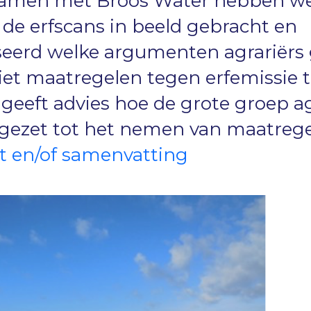
 Samen met Broos Water hebben w
 de erfscans in beeld gebracht en
seerd welke argumenten agrariërs
iet maatregelen tegen erfemissie 
 geeft advies hoe de grote groep a
gezet tot het nemen van maatreg
t en/of samenvatting