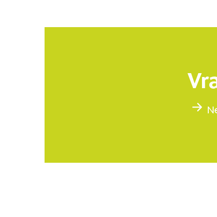
Vra
N