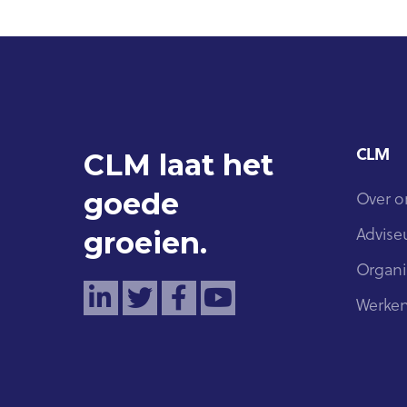
CLM
CLM laat het
goede
Over o
groeien.
Advise
Organi
Werken