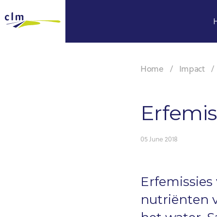
Home
Impact
Erfemiss
05 June 2018
Erfemissie
nutriënten 