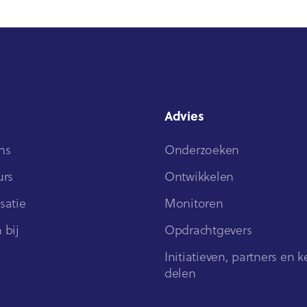
Advies
ns
Onderzoeken
urs
Ontwikkelen
satie
Monitoren
 bij
Opdrachtgevers
Initiatieven, partners en k
delen