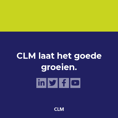
CLM laat het goede
groeien.
CLM