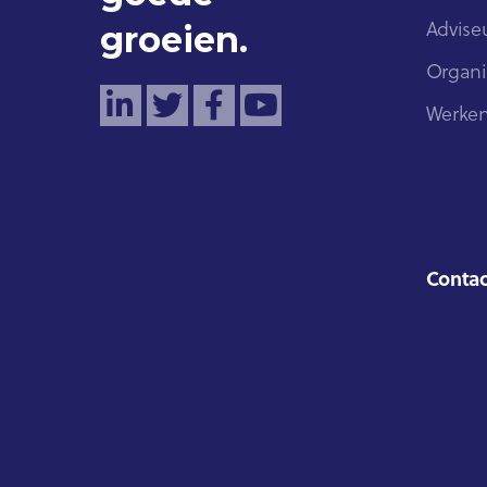
groeien.
Advise
Organi
Werken
Contac