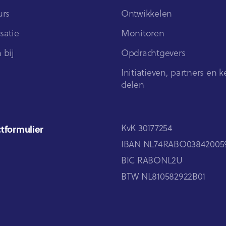
urs
Ontwikkelen
satie
Monitoren
 bij
Opdrachtgevers
Initiatieven, partners en k
delen
KvK 30177254
tformulier
IBAN NL74RABO03842005
BIC RABONL2U
BTW NL810582922B01