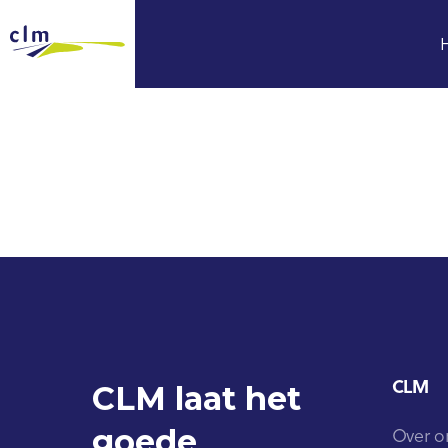
CLM
CLM laat het
goede
Over o