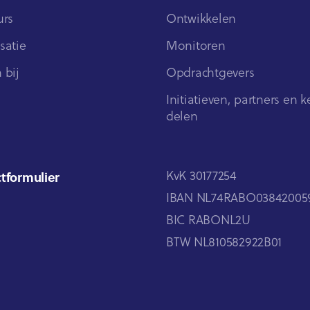
urs
Ontwikkelen
satie
Monitoren
 bij
Opdrachtgevers
Initiatieven, partners en k
delen
KvK 30177254
tformulier
IBAN NL74RABO03842005
BIC RABONL2U
BTW NL810582922B01