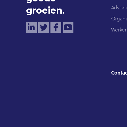
groeien.
Advise
Organi
Werken
Contac