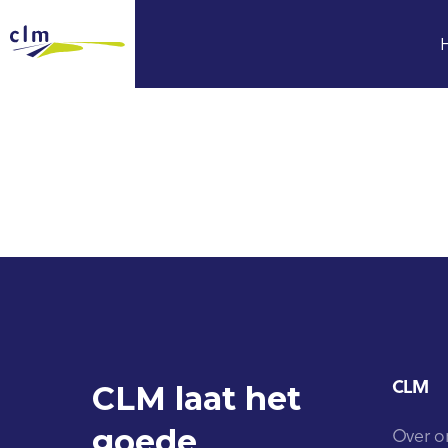
CLM
CLM laat het
goede
Over o