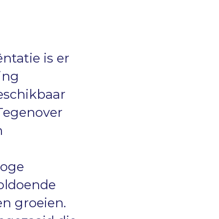
ntatie is er
ing
eschikbaar
 Tegenover
n
hoge
voldoende
en groeien.