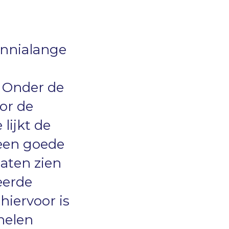
ennialange
. Onder de
or de
lijkt de
 een goede
laten zien
eerde
hiervoor is
nelen