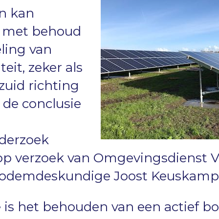
n kan
 met behoud
ling van
it, zeker als
-zuid richting
s de conclusie
nderzoek
op verzoek van Omgevingsdienst Ve
bodemdeskundige Joost Keuskamp
e is het behouden van een actief b