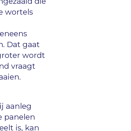
ngezaaid die
e wortels
eveneens
. Dat gaat
groter wordt
nd vraagt
aaien.
ij aanleg
de panelen
lt is, kan