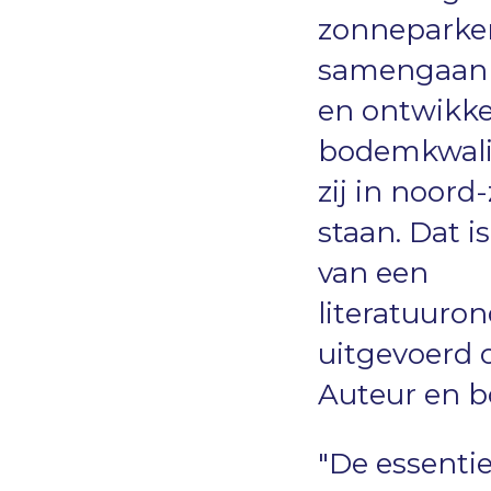
zonneparke
samengaan
en ontwikke
bodemkwalite
zij in noord
staan. Dat i
van een
literatuuro
uitgevoerd 
Auteur en 
"De essenti