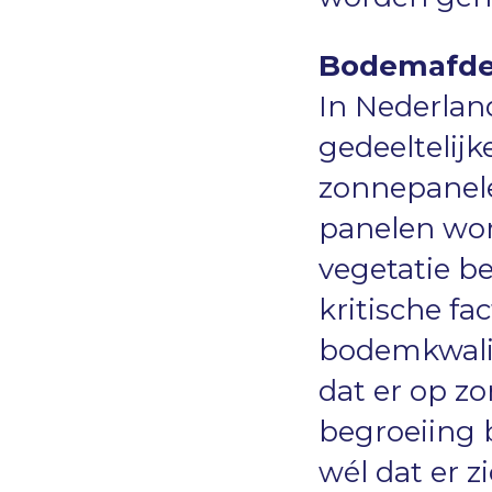
Bodemafdek
In Nederlan
gedeeltelij
zonnepanele
panelen wor
vegetatie be
kritische fa
bodemkwalit
dat er op z
begroeiing 
wél dat er 