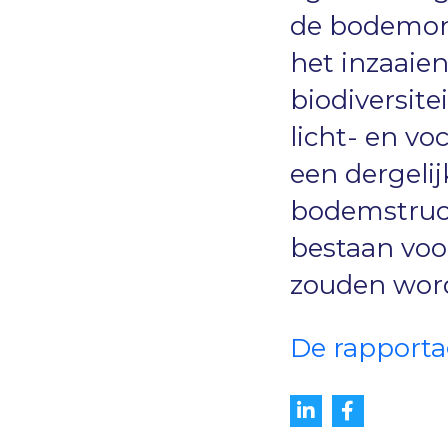
de bodemon
het inzaaien
biodiversite
licht- en vo
een dergeli
bodemstruct
bestaan voo
zouden word
De rapporta