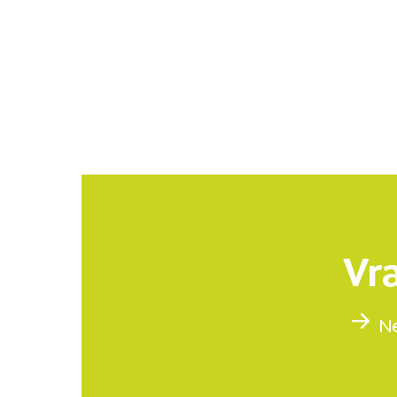
Vra
N