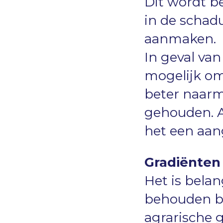
Dit wordt b
in de schad
aanmaken.
In geval va
mogelijk om
beter naarm
gehouden. A
het een aan
Gradiënten 
Het is bela
behouden bli
agrarische 