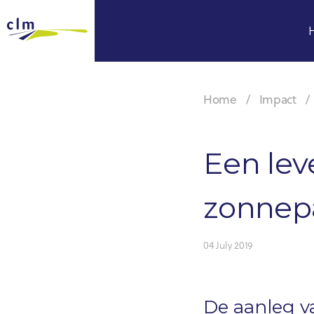
Home
Impact
Een le
zonnepa
04 July 2019
De aanleg v