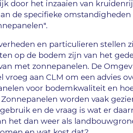
ijk door het inzaaien van kruidenri
an de specifieke omstandigheden
nnepanelen".
erheden en particulieren stellen z
ten op de bodem zijn van het gedee
rvan met zonnepanelen. De Omgev
l vroeg aan CLM om een advies over
nelen voor bodemkwaliteit en ho
 Zonnepanelen worden vaak gezien
ndgebruik en de vraag is wat er daa
an het dan weer als landbouwgron
omen en wat kost dat?