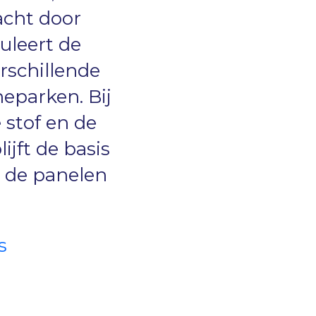
cht door
uleert de
erschillende
neparken. Bij
 stof en de
jft de basis
s de panelen
s