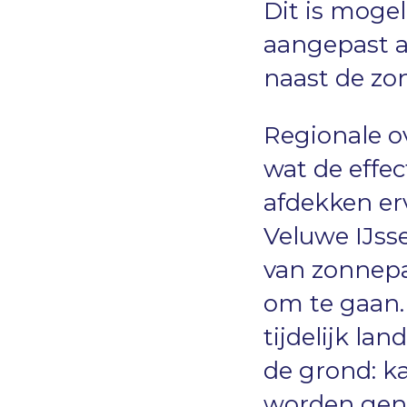
Dit is mogel
aangepast a
naast de zo
Regionale ov
wat de effec
afdekken e
Veluwe IJsse
van zonnepa
om te gaan.
tijdelijk la
de grond: k
worden gen