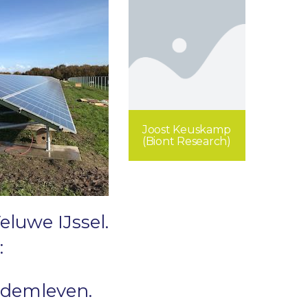
Joost Keuskamp
(Biont Research)
luwe IJssel.
:
odemleven.