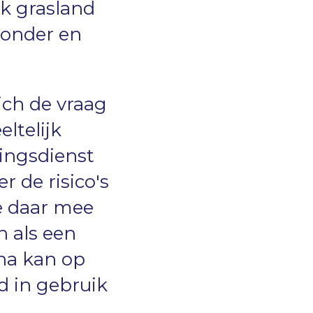
jk grasland
 onder en
ich de vraag
ltelijk
ingsdienst
 de risico's
e daar mee
 als een
rna kan op
d in gebruik