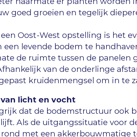
eter naarmate er planten worden i
uw goed groeien en tegelijk dieper
n een Oost-West opstelling is het 
 een levende bodem te handhaven
ate de ruimte tussen de panelen 
fhankelijk van de onderlinge afsta
gepast kruidenmengsel om in te z
van licht en vocht
ngrijk dat de bodemstructuur ook b
jft. Als de uitgangssituatie voor 
grond met een akkerbouwmatige tee