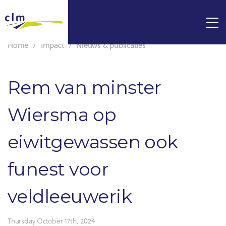
Home
Impact
Nieuws & publicaties
Rem van minster
Wiersma op
eiwitgewassen ook
funest voor
veldleeuwerik
Thursday October 17th, 2024